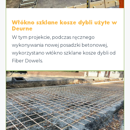
Włókno szklane kosze dybli użyte w
Deurne
W tym projekcie, podczas ręcznego
wykonywania nowej posadzki betonowej,
wykorzystano włókno szklane kosze dybli od
Fiber Dowels.