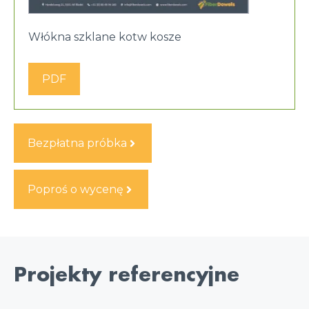
Włókna szklane kotw kosze
PDF
Bezpłatna próbka
Poproś o wycenę
Projekty referencyjne