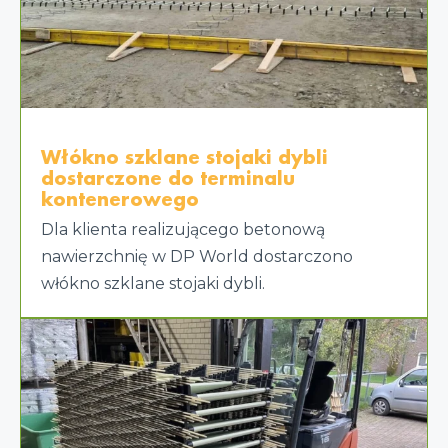
Włókno szklane stojaki dybli
dostarczone do terminalu
kontenerowego
Dla klienta realizującego betonową
nawierzchnię w DP World dostarczono
włókno szklane stojaki dybli.