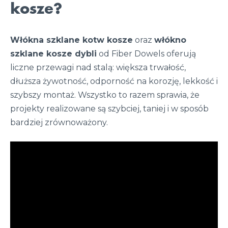
kosze?
Włókna szklane kotw kosze
oraz
włókno
szklane kosze dybli
od Fiber Dowels oferują
liczne przewagi nad stalą: większa trwałość,
dłuższa żywotność, odporność na korozję, lekkość i
szybszy montaż. Wszystko to razem sprawia, że
projekty realizowane są szybciej, taniej i w sposób
bardziej zrównoważony.