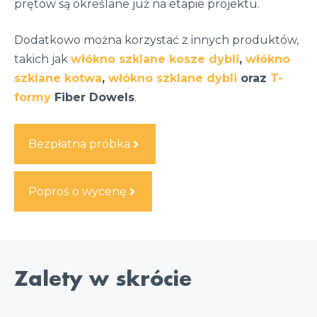
prętów są określane już na etapie projektu.
Dodatkowo można korzystać z innych produktów,
takich jak
włókno szklane kosze dybli
,
włókno
szklane kotwa
,
włókno szklane dybli
oraz
T-
formy
Fiber Dowels
.
Bezpłatna próbka
Poproś o wycenę
Zalety w skrócie