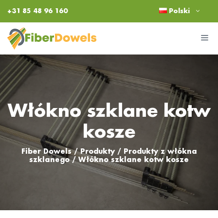
Przejdź
+31 85 48 96 160
Polski
do
treści
M
Włókno szklane kotw
kosze
Fiber Dowels
/
Produkty
/
Produkty z włókna
szklanego
/
Włókno szklane kotw kosze