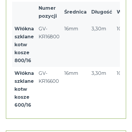
Numer
Średnica
Długość
Wyso
pozycji
Włókna
GV-
16mm
3,30m
10cm
szklane
KR16800
kotw
kosze
800/16
Włókna
GV-
16mm
3,30m
10cm
szklane
KR16600
kotw
kosze
600/16