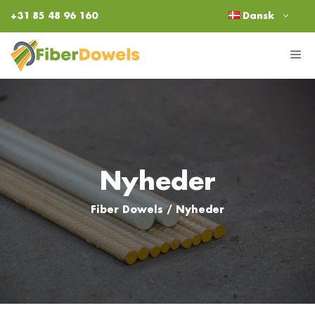
Hop
+31 85 48 96 160
Dansk
til
indhold
M
Nyheder
Fiber Dowels
/
Nyheder