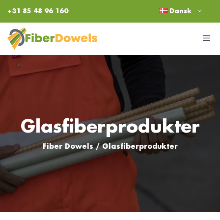
Hop
+31 85 48 96 160
Dansk
til
indhold
M
Glasfiberprodukter
Fiber Dowels
/
Glasfiberprodukter