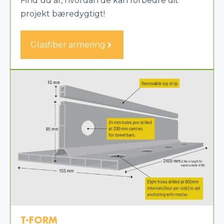
Find ud af, hvordan de kan forbedre dit
projekt bæredygtigt!
Glasfiber armering
T-FORM