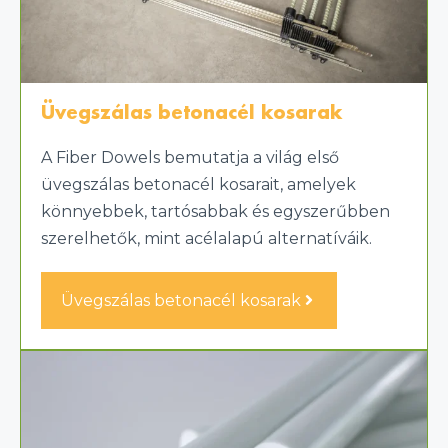
Üvegszálas betonacél kosarak
A Fiber Dowels bemutatja a világ első
üvegszálas betonacél kosarait, amelyek
könnyebbek, tartósabbak és egyszerűbben
szerelhetők, mint acélalapú alternatíváik.
Üvegszálas betonacél kosarak