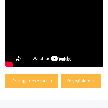
Kérj ingyenes mintát
Kérj ajánlatot