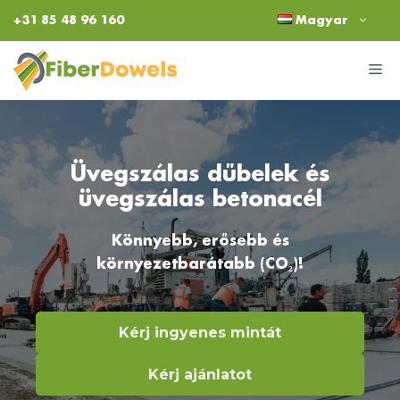
Kilépés
+31 85 48 96 160
Magyar
a
tartalomba
M
Üvegszálas dűbelek és
üvegszálas betonacél
Könnyebb, erősebb és
környezetbarátabb (CO₂)!
Kérj ingyenes mintát
Kérj ajánlatot