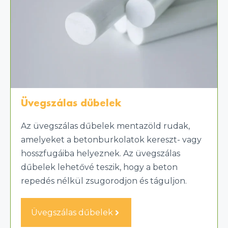
Üvegszálas dűbelek
Az üvegszálas dűbelek mentazöld rudak,
amelyeket a betonburkolatok kereszt- vagy
hosszfugáiba helyeznek. Az üvegszálas
dűbelek lehetővé teszik, hogy a beton
repedés nélkül zsugorodjon és táguljon.
Üvegszálas dűbelek