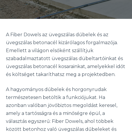
A Fiber Dowels az üvegszálas dűbelek és az
üvegszálas betonacél kizárólagos forgalmazója.
Emellett a világon elsőként szállítjuk
szabadalmaztatott üvegszálas dübeltartóinkat és
üvegszálas betonacél kosarainkat, amelyekkel időt
és költséget takaríthatsz meg a projektedben.
A hagyományos dűbelek és horgonyrudak
természetesen betöltik a funkciójukat. Ha
azonban valóban jövőbiztos megoldást keresel,
amely a tartósságra és a minőségre épül, a
választás egyszerű: Fiber Dowels, ahol többek
között betonhoz való üvegszálas dűbeleket és