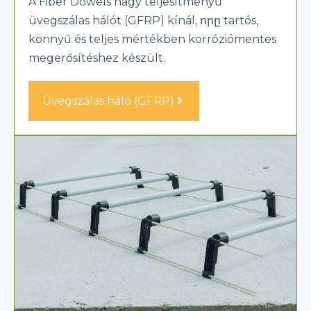
A Fiber Dowels nagy teljesítményű
üvegszálas hálót (GFRP) kínál, որը tartós,
könnyű és teljes mértékben korróziómentes
megerősítéshez készült.
Üvegszálas háló (GFRP)