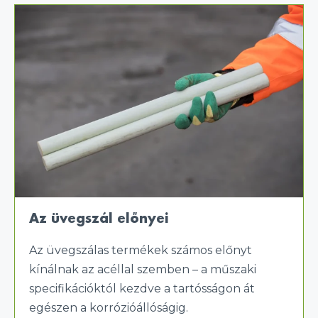
Az üvegszál előnyei
Az üvegszálas termékek számos előnyt
kínálnak az acéllal szemben – a műszaki
specifikációktól kezdve a tartósságon át
egészen a korrózióállóságig.