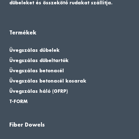
dübeleket és összekötő rudakat szállítja.
Termékek
Üvegszálas dűbelek
Üvegszálas dübeltartók
Üvegszálas betonacél
Üvegszálas betonacél kosarak
Üvegszálas háló (GFRP)
T-FORM
FiberDowels Assistent
Online — stel gerust je vraag
Fiber Dowels