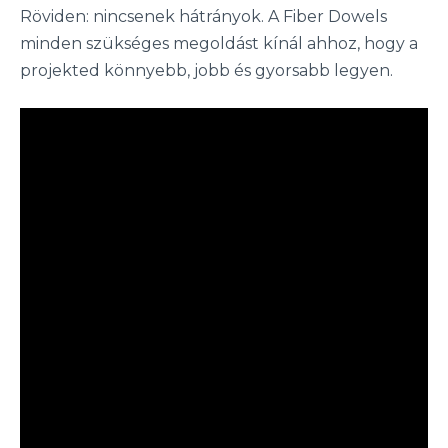
Röviden: nincsenek hátrányok. A Fiber Dowels
minden szükséges megoldást kínál ahhoz, hogy a
projekted könnyebb, jobb és gyorsabb legyen.