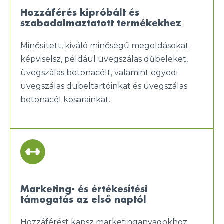
Hozzáférés kipróbált és
szabadalmaztatott termékekhez
Minősített, kiváló minőségű megoldásokat
képviselsz, például üvegszálas dűbeleket,
üvegszálas betonacélt, valamint egyedi
üvegszálas dübeltartóinkat és üvegszálas
betonacél kosarainkat.
Marketing- és értékesítési
támogatás az első naptól
Hozzáférést kapsz marketinganyagokhoz,