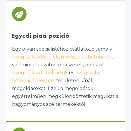
Egyedi piaci pozíció
Egy olyan specialistához csatlakozol, amely
üvegszálas dűbelek
,
üvegszálas betonacél
,
valamint innovatív rendszerek, például
üvegszálas dübeltartók
és
üvegszálas
betonacél kosarak
területén kínál
megoldásokat. Ezek a megoldások
egyértelműen megkülönböztetik magukat a
hagyományos acéltermékektől.