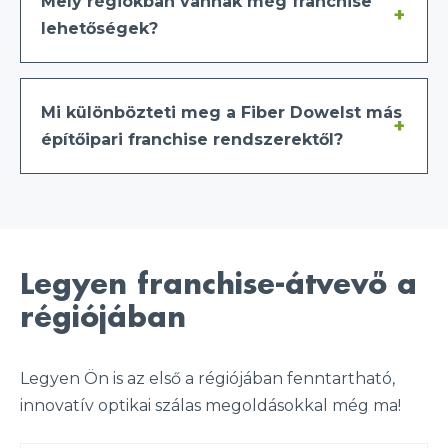
Mely régiókban vannak még franchise
lehetőségek?
Mi különbözteti meg a Fiber Dowelst más
építőipari franchise rendszerektől?
Legyen franchise-átvevő a
régiójában
Legyen Ön is az első a régiójában fenntartható,
innovatív optikai szálas megoldásokkal még ma!