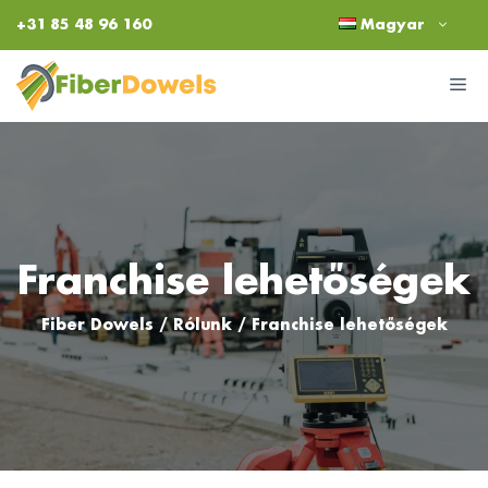
Kilépés
+31 85 48 96 160
Magyar
a
tartalomba
M
Franchise lehetőségek
Fiber Dowels
/
Rólunk
/
Franchise lehetőségek