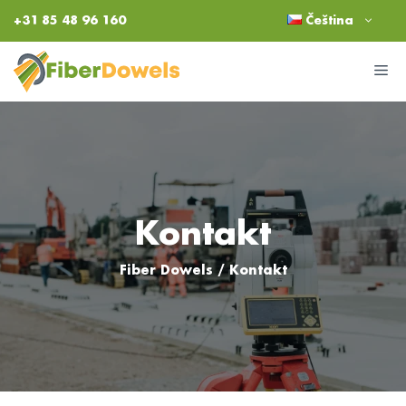
Přeskočit
+31 85 48 96 160
Čeština
na
obsah
M
Kontakt
Fiber Dowels
/
Kontakt