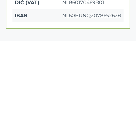
DIČ (VAT)
NL860170469B01
IBAN
NL60BUNQ2078652628