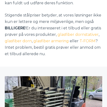
kan fuldt ud udføre deres funktion.
Stigende stålpriser betyder, at vores løsninger ikke
kun er lettere og mere miljøvenlige, men også
BILLIGERE
!Er du interesseret i et tilbud eller gratis
prøver på vores produkter,
glasfiber dornstativer
,
glasfiber dorn
,
glasfiber armering
eller
T-FORM
?
Intet problem, bestil gratis prøver eller anmod om
et tilbud allerede nu.