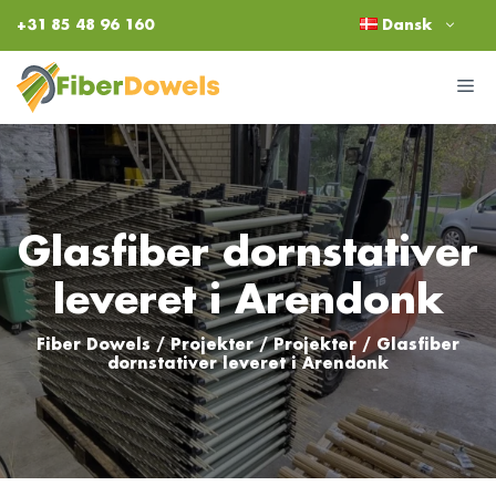
Hop
+31 85 48 96 160
Dansk
til
indhold
M
Glasfiber dornstativer
leveret i Arendonk
Fiber Dowels
/
Projekter
/
Projekter
/
Glasfiber
dornstativer leveret i Arendonk