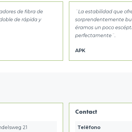
adores de fibra de
¨La estabilidad que ofr
 doble de rápida y
sorprendentemente buen
éramos un poco escépti
perfectamente
¨.
APK
Contact
delsweg 21
Telëfono