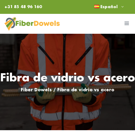
Saltar
+31 85 48 96 160
Español
al
contenido
M
Fibra de vidrio vs acero
Fiber Dowels
/
Fibra de vidrio vs acero