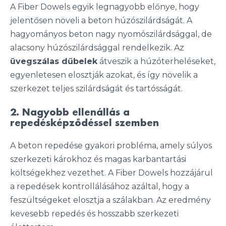
A Fiber Dowels egyik legnagyobb előnye, hogy
jelentősen növeli a beton húzószilárdságát. A
hagyományos beton nagy nyomószilárdsággal, de
alacsony húzószilárdsággal rendelkezik. Az
üvegszálas dűbelek
átveszik a húzóterheléseket,
egyenletesen elosztják azokat, és így növelik a
szerkezet teljes szilárdságát és tartósságát.
2. Nagyobb ellenállás a
repedésképződéssel szemben
A beton repedése gyakori probléma, amely súlyos
szerkezeti károkhoz és magas karbantartási
költségekhez vezethet. A Fiber Dowels hozzájárul
a repedések kontrollálásához azáltal, hogy a
feszültségeket elosztja a szálakban. Az eredmény
kevesebb repedés és hosszabb szerkezeti