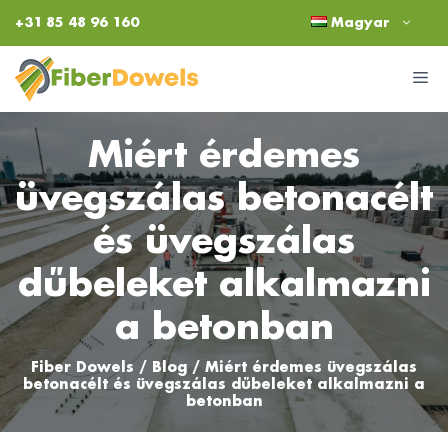
Kilépés
+31 85 48 96 160
Magyar
a
tartalomba
M
Miért érdemes
üvegszálas betonacélt
és üvegszálas
dűbeleket alkalmazni
a betonban
Fiber Dowels
/
Blog
/
Miért érdemes üvegszálas
betonacélt és üvegszálas dűbeleket alkalmazni a
betonban