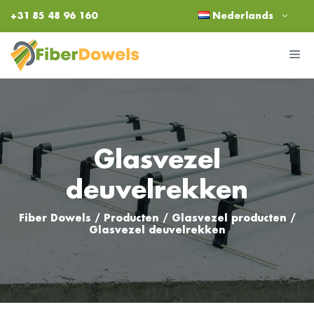
Ga
+31 85 48 96 160
Nederlands
naar
de
M
inhoud
Glasvezel
deuvelrekken
Fiber Dowels
/
Producten
/
Glasvezel producten
/
Glasvezel deuvelrekken