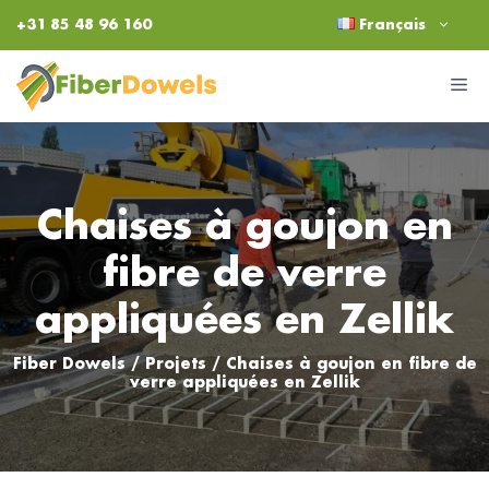
Aller
+31 85 48 96 160
Français
au
contenu
M
Chaises à goujon en
fibre de verre
appliquées en Zellik
Fiber Dowels
/
Projets
/
Chaises à goujon en fibre de
verre appliquées en Zellik