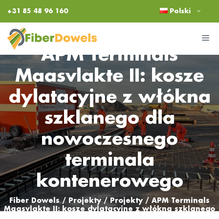
Przejdź
+31 85 48 96 160
Polski
do
treści
M
APM Terminals
Maasvlakte II: kosze
dylatacyjne z włókna
szklanego dla
nowoczesnego
terminala
kontenerowego
Fiber Dowels
/
Projekty
/
Projekty
/
APM Terminals
Maasvlakte II: kosze dylatacyjne z włókna szklanego
dla nowoczesnego terminala kontenerowego