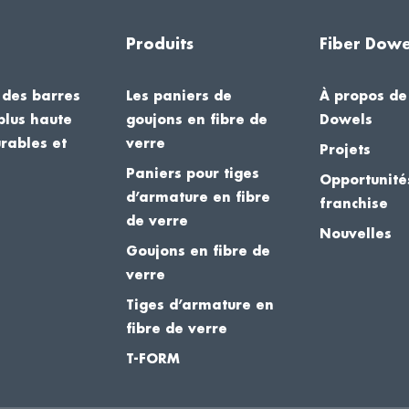
Produits
Fiber Dowe
 des barres
Les paniers de
À propos de
plus haute
goujons en fibre de
Dowels
urables et
verre
Projets
Paniers pour tiges
Opportunité
d’armature en fibre
franchise
de verre
Nouvelles
Goujons en fibre de
verre
Tiges d’armature en
fibre de verre
T-FORM