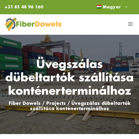
Kilépés
+31 85 48 96 160
Magyar
a
tartalomba
M
Üvegszálas
dübeltartók szállítása
konténerterminálhoz
Fiber Dowels
/
Projects
/
Üvegszálas dübeltartók
szállítása konténerterminálhoz