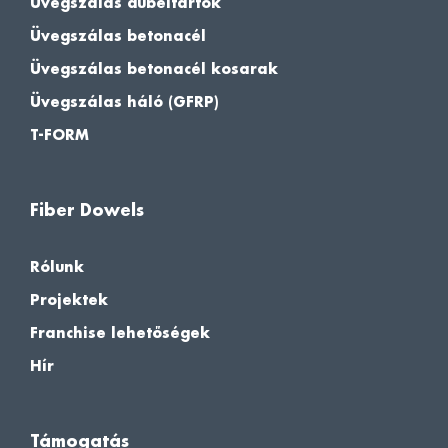
Üvegszálas dübeltartók
Üvegszálas betonacél
Üvegszálas betonacél kosarak
Üvegszálas háló (GFRP)
T-FORM
Fiber Dowels
Rólunk
Projektek
Franchise lehetőségek
Hír
Támogatás