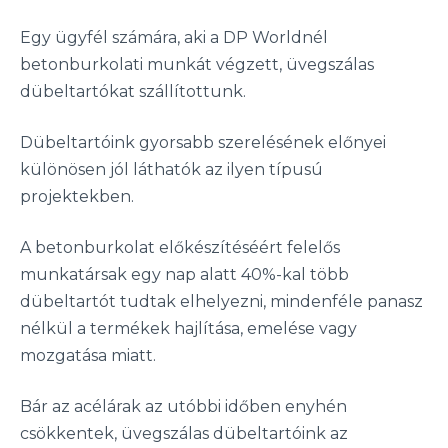
Egy ügyfél számára, aki a DP Worldnél
betonburkolati munkát végzett, üvegszálas
dübeltartókat szállítottunk.
Dübeltartóink gyorsabb szerelésének előnyei
különösen jól láthatók az ilyen típusú
projektekben.
A betonburkolat előkészítéséért felelős
munkatársak egy nap alatt 40%-kal több
dübeltartót tudtak elhelyezni, mindenféle panasz
nélkül a termékek hajlítása, emelése vagy
mozgatása miatt.
Bár az acélárak az utóbbi időben enyhén
csökkentek, üvegszálas dübeltartóink az