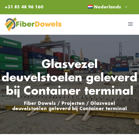
Ga
+31 85 48 96 160
Nederlands
naar
de
M
inhoud
Glasvezel
deuvelstoelen geleverd
bij Container terminal
Fiber Dowels
/
Projecten
/
Glasvezel
deuvelstoelen geleverd bij Container terminal