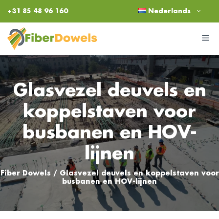
Ga
+31 85 48 96 160
Nederlands
naar
de
M
inhoud
Glasvezel deuvels en
koppelstaven voor
busbanen en HOV-
lijnen
Fiber Dowels
/
Glasvezel deuvels en koppelstaven voor
busbanen en HOV-lijnen