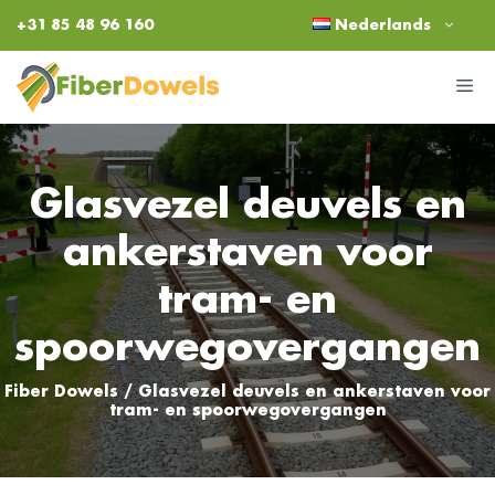
Ga
+31 85 48 96 160
Nederlands
naar
de
M
inhoud
Glasvezel deuvels en
ankerstaven voor
tram- en
spoorwegovergangen
Fiber Dowels
/
Glasvezel deuvels en ankerstaven voor
tram- en spoorwegovergangen